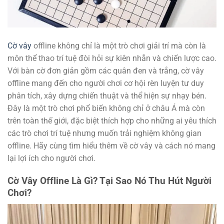
Cờ vây
offline không chỉ là một trò chơi giải trí mà còn là
môn thể thao trí tuệ đòi hỏi sự kiên nhẫn và chiến lược cao.
Với bàn cờ đơn giản gồm các quân đen và trắng, cờ vây
offline mang đến cho người chơi cơ hội rèn luyện tư duy
phân tích, xây dựng chiến thuật và thể hiện sự nhạy bén.
Đây là một trò chơi phổ biến không chỉ ở châu Á mà còn
trên toàn thế giới, đặc biệt thích hợp cho những ai yêu thích
các trò chơi trí tuệ nhưng muốn trải nghiệm không gian
offline. Hãy cùng tìm hiểu thêm về cờ vây và cách nó mang
lại lợi ích cho người chơi.
Cờ Vây Offline Là Gì? Tại Sao Nó Thu Hút Người
Chơi?