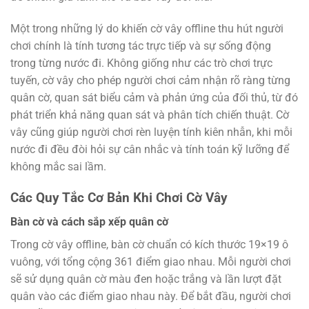
Một trong những lý do khiến cờ vây offline thu hút người
chơi chính là tính tương tác trực tiếp và sự sống động
trong từng nước đi. Không giống như các trò chơi trực
tuyến, cờ vây cho phép người chơi cảm nhận rõ ràng từng
quân cờ, quan sát biểu cảm và phản ứng của đối thủ, từ đó
phát triển khả năng quan sát và phân tích chiến thuật. Cờ
vây cũng giúp người chơi rèn luyện tính kiên nhẫn, khi mỗi
nước đi đều đòi hỏi sự cân nhắc và tính toán kỹ lưỡng để
không mắc sai lầm.
Các Quy Tắc Cơ Bản Khi Chơi Cờ Vây
Bàn cờ và cách sắp xếp quân cờ
Trong cờ vây offline, bàn cờ chuẩn có kích thước 19×19 ô
vuông, với tổng cộng 361 điểm giao nhau. Mỗi người chơi
sẽ sử dụng quân cờ màu đen hoặc trắng và lần lượt đặt
quân vào các điểm giao nhau này. Để bắt đầu, người chơi