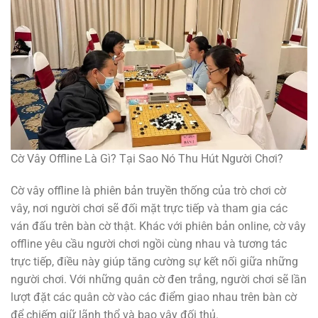
Cờ Vây Offline Là Gì? Tại Sao Nó Thu Hút Người Chơi?
Cờ vây offline là phiên bản truyền thống của trò chơi cờ
vây, nơi người chơi sẽ đối mặt trực tiếp và tham gia các
ván đấu trên bàn cờ thật. Khác với phiên bản online, cờ vây
offline yêu cầu người chơi ngồi cùng nhau và tương tác
trực tiếp, điều này giúp tăng cường sự kết nối giữa những
người chơi. Với những quân cờ đen trắng, người chơi sẽ lần
lượt đặt các quân cờ vào các điểm giao nhau trên bàn cờ
để chiếm giữ lãnh thổ và bao vây đối thủ.