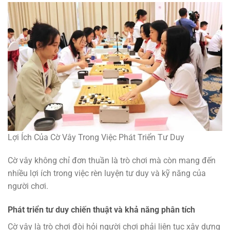
Lợi Ích Của Cờ Vây Trong Việc Phát Triển Tư Duy
Cờ vây không chỉ đơn thuần là trò chơi mà còn mang đến
nhiều lợi ích trong việc rèn luyện tư duy và kỹ năng của
người chơi.
Phát triển tư duy chiến thuật và khả năng phân tích
Cờ vây là trò chơi đòi hỏi người chơi phải liên tục xây dựng